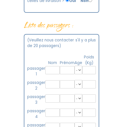
celles de livraison ?
Oui
Non
Liste des passagers :
(Veuillez nous contacter s'il y a plus
de 20 passagers)
Poids
Nom
Prénom
Age
(Kg)
passager
1
passager
2
passager
3
passager
4
passager