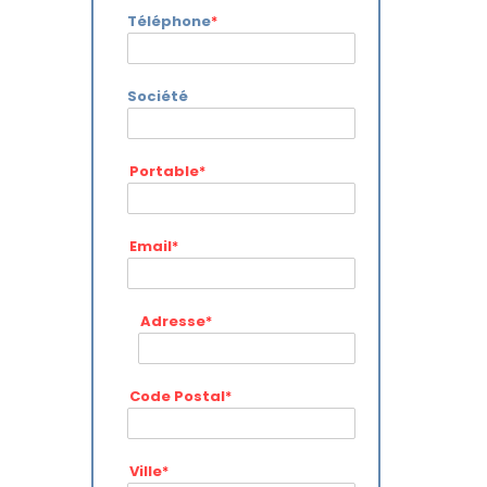
Téléphone
*
Société
Portable
*
Email
*
Adresse
*
Code Postal
*
Ville
*